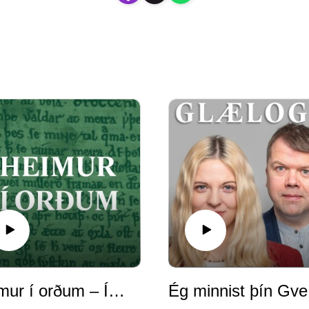
Heimur í orðum – Íslendingar í Svíþjóð
É