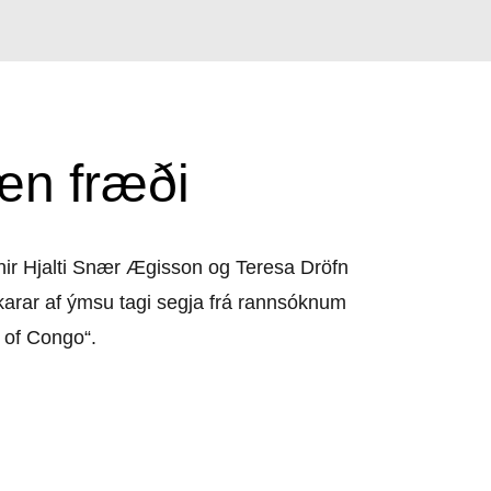
æn fræði
nir Hjalti Snær Ægisson og Teresa Dröfn
skarar af ýmsu tagi segja frá rannsóknum
 of Congo“.