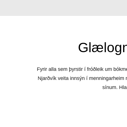
Glælogn
Fyrir alla sem þyrstir í fróðleik um b
Njarðvík veita innsýn í menningarheim m
sínum. Hla