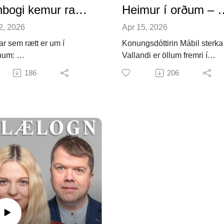
Finnbogi kemur rammur inn
Heimur í orðum –
2, 2026
Apr 15, 2026
ar sem rætt er um í
Konungsdóttirin Mábil sterka 
inum:
Vallandi er öllum fremri í
na Ceolin: “Endeavouring
riddaralistum. Hún drýgir mik
186
206
asp the Elusive: A New
hetjudáðir í bardögum og beit
 of Finnboga saga
óhefðbundnum aðferðum við
,” Gripla 2024, 279–307.
klekkja á helsta óvini sínum,
 Arnould Price: “Queer
Medeu drottningu í Grikkland
enous Relationality in
Sömuleiðis ver hún Móbil sy
oga saga ramma,”
sína frækilega gegn ásókn k
lum 2024:2, 381–408.
sem vilja kvænast henni og
heimta þannig krúnuna.
Í hlaðvarpsþætti dagsins seg
Valgerður Kr. Brynjólfsdóttir
okkur frá Mábilar rímum en 
hlaut nýlega viðurkenningu
Hagþenkis fyrir bók sína Mey