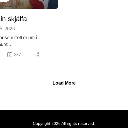
og völd. Rímur og saga af Má
sterku.
lin skjálfa
5, 2026
ar sem rætt er um í
num:
n Taggart, „All the
237
ains Shake: Seismic and
nic Imagery in the Old
Literature of Þórr,“ Scripta
dica 68/2017, 99–122.
Load More
as Nordvig og Felix Riede,
There Echoes of the AD
vent in the Viking
rok Myth? A Critical
isal,“ Environment and
ry 24/3:2018, 303–324.
Copyright 2026 All rights reserved.