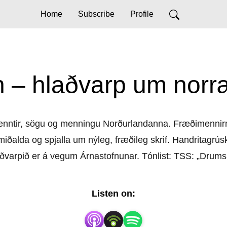
Home
Subscribe
Profile
 – hlaðvarp um norr
ókmenntir, sögu og menningu Norðurlandanna. Fræðimennir
iðalda og spjalla um nýleg, fræðileg skrif. Handritagrú
ðvarpið er á vegum Árnastofnunar. Tónlist: TSS: „Drums
Listen on: