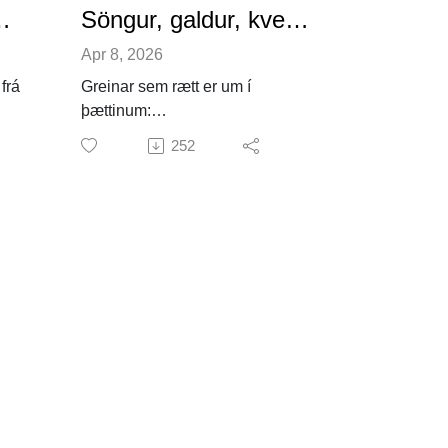
 Meyjar og völd
Söngur, galdur, kveðandi
Apr 8, 2026
frá
Greinar sem rætt er um í
þættinum:
lar
Brian McMahon, „Old Norse
252
ir
Poetry in Performance: Perils,
 að
Pitfalls and Possibilities,” Old
Norse Poetry in Performance
i.
(Routledge, 2022).
stur
Pétur Húni Björnsson, „‚ıð Beſta
arla
eꝛ quæðeð fm̄ flutt': Kveðnar
Drápur og kveðnar rímur‘,“ „Old
Norse Poetry in Performance:
ir
Perils, Pitfalls and Possibilities,”
Old Norse Poetry in
hún
Performance (Routledge, 2022).
jar