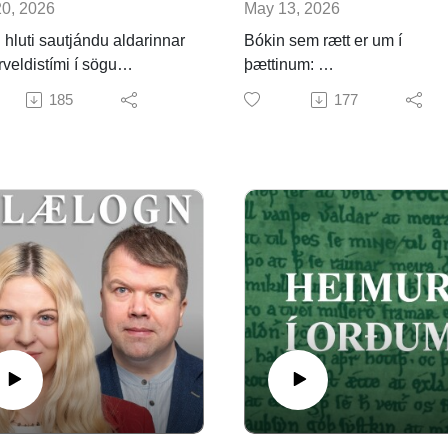
0, 2026
May 13, 2026
i hluti sautjándu aldarinnar
Bókin sem rætt er um í
rveldistími í sögu
þættinum:
ðar. Pólitísk og
Margaret Clunies Ross: Skal
185
177
ðarleg ítök sænska
Poetry as Christian Progag
gsríkisins voru gríðarleg
(Boydell & Brewer, 2026).
rfis Eystrasaltið, en slíku
fylgir sterk þörf fyrir
ng og hagfelldar túlkanir á
fortíð.
um þætti er rætt við
éti Eggertsdóttur,
óknarprófessor á
tofnun, um íslenska
itasafnara í Svíþjóð.