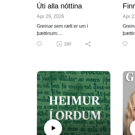
Úti alla nóttina
Apr 29, 2026
Apr 2
Greinar sem rætt er um í
Grein
þættinum:
þætt
John McKinnell, “Useless
Marti
180
Knowledge? The Paradox of
to Gr
Alvíssmál,” Saga-Book 41/2017,
Study
79–96.
ramma
Frog, “Preserving Blunders in
Basil
Eddic Poems: Formula
Indig
Variations in Numbered
Finnb
Inventories of Vafþrúðnismál
Specu
and Grímnismál,” Scripta
Islandica 72/2021, 43–91.