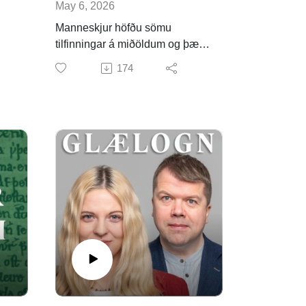
May 6, 2026
Manneskjur höfðu sömu
tilfinningar á miðöldum og þær
dic
hafa í nútímanum, en sá
174
anda
orðaforði sem við notum til að
lýsa tilfinningum hefur tekið
miklum breytingum í aldanna
rás. Í þætti dagsins er rætt við
Sif Ríkharðsdóttur
bókmenntafræðing um
tilfinningar í
miðaldabókmenntum.