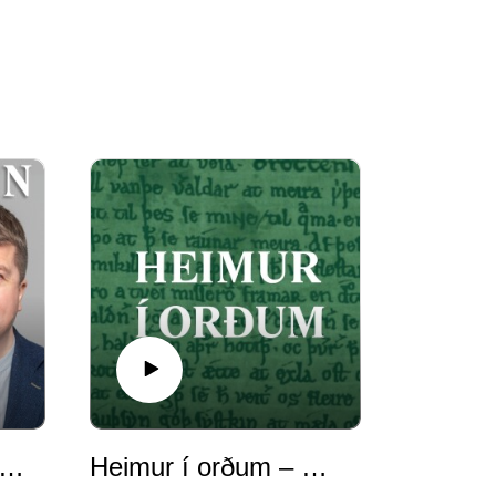
g minnist þín Gvendur
Heimur í orðum – Handritin, tilfinningar og hugurinn á miðöldum