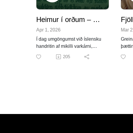
Heimur í orðum – Einu sinni voru handrit ekki helgir gripir
Fjöl
Apr 1, 2026
Mar 2
Í dag umgöngumst við íslensku
Grein
handritin af mikilli varkárni,
þætti
nánast eins og um helga gripi
Decla
205
væri að ræða. En það gerðu
Mount
fyrrum eigendur þeirra ekki
Volca
endilega. Þeir hikuðu ekki við
Norse 
að bæta við texta handrita, taka
Islan
bækur í sundur og jafnvel breyta
Mathi
myndskreytingum eftir eigin
„Are 
smekk.
536 E
Í þessum þætti segir Beeke
Ragna
Stegmann, rannsóknardósent
Appra
við Árnastofnun, okkur frá
Histo
Skarðsbók Jónsbókar og