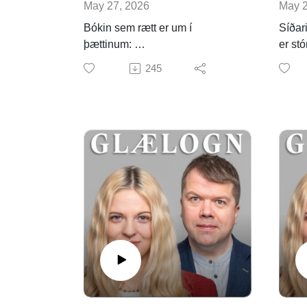
May 27, 2026
May 2
Bókin sem rætt er um í
Síðar
þættinum:
er stó
Olof Sundquist. The Demise of
Svíþjó
245
Norse Religion: Dismantling
herna
and Defending the Old Order in
konun
Viking Age Scandinavia (De
umhve
Gruyter, 2024).
valdi 
skilni
eigin 
Í þess
Margr
ranns
Árnas
handr